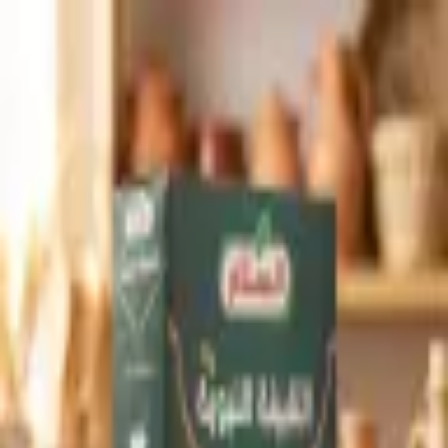
Produkte
Anmelden
Produkte
Anmelden
A
ع