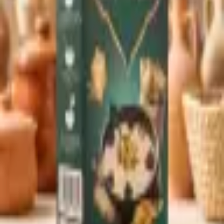
Sprache
العربية
Zurück zum Sortiment
* Produktbild KI-generiert — Aussehen kann leicht abweichen
Backen
Al Salam Talbinah Nabaweya
Artikel-Nr.
:
BAC-012
Traditionelles Gerstenmehl-Getränk nach prophetischer
Überlieferung, angereichert mit Datteln und Nüssen. Wird mit heißer
Milch oder Wasser zu einem sämigen Getränk angerührt und gilt in
der arabischen Volksmedizin als herzstärkend und beruhigend.
Hergestellt von Al Salam in Jordanien.