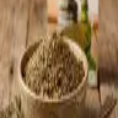
Sprache
العربية
Zurück zum Sortiment
* Produktbild KI-generiert — Aussehen kann leicht abweichen
Gewürze & Kräuter
Palestinian Thyme Recipe
(Za'atar )
Artikel-Nr.
:
GEW-004
Originale palästinensische Za'atar-Gewürzmischung. Perfekt für
Manakish und als Dip mit Olivenöl.
Einheit:
Box - 12 Karton