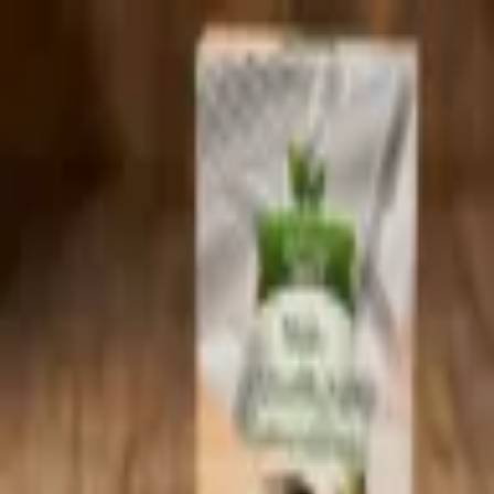
Produkte
Anmelden
Produkte
Anmelden
A
ع