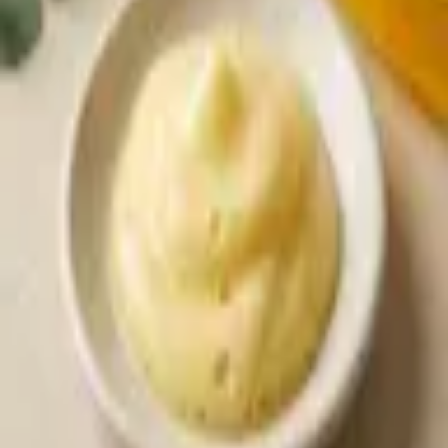
Sprache
العربية
Zurück zum Sortiment
* Produktbild KI-generiert — Aussehen kann leicht abweichen
Körperpflege
Little Bird Baby Shampoo -
Yellow
Artikel-Nr.
:
KOE-001
Sanftes Baby-Shampoo ohne Tränen. Für empfindliche Babyhaut.
Einheit:
12 Flaschen