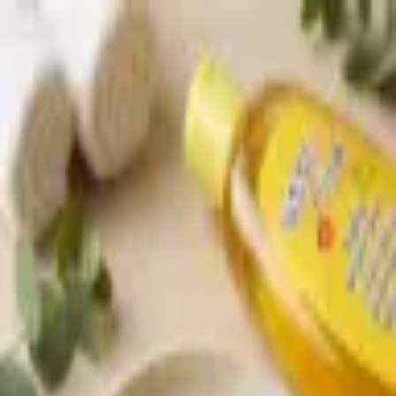
Produkte
Anmelden
Produkte
Anmelden
A
ع