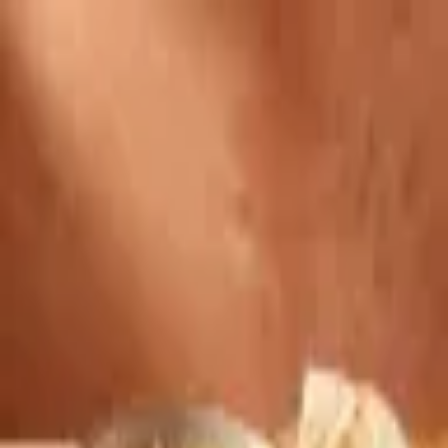
Produkte
Anmelden
Produkte
Anmelden
A
ع