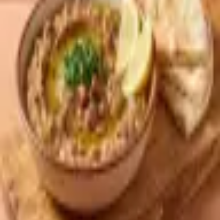
Sprache
العربية
Zurück zum Sortiment
* Produktbild KI-generiert — Aussehen kann leicht abweichen
Lebensmittel
Al Kaseeh Foul Mudammas
(6er-Gebinde)
Artikel-Nr.
:
LEB-017
Gekochte Saubohnen (Foul) in würziger Lake, sofort servierfertig.
6er-Gebinde à 400g mit praktischem Ring-Pull-Deckel. Klassisches
arabisches Frühstück, erwärmt mit Olivenöl, Zitrone, Knoblauch
und Kreuzkümmel serviert.