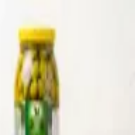
Produkte
Anmelden
Produkte
Anmelden
A
ع