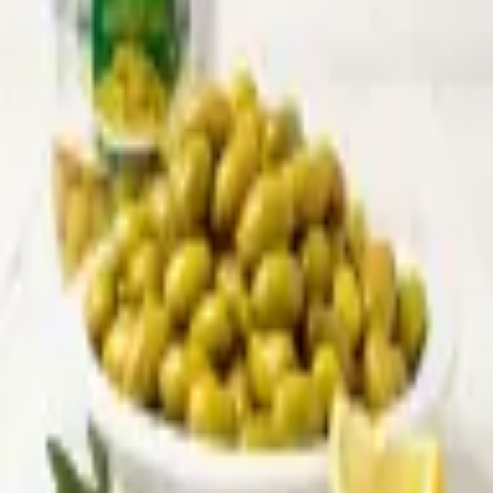
Sprache
العربية
Zurück zum Sortiment
* Produktbild KI-generiert — Aussehen kann leicht abweichen
Lebensmittel
Shatleh Grüne Oliven Salkini
Artikel-Nr.
:
LEB-020
Grüne Oliven der Sorte Salkini von Shatleh, traditionell in Salzlake
eingelegt. Die kleineren, geknackten Oliven sind angenehm würzig
und fest im Biss, ideal als Mezze, zum Frühstück oder zum Kochen.
Reine Oliven, natürlich und ohne künstliche Zusätze.
Einheit:
Karton mit 6 Gläsern (je 1360g Abtropfgewicht)