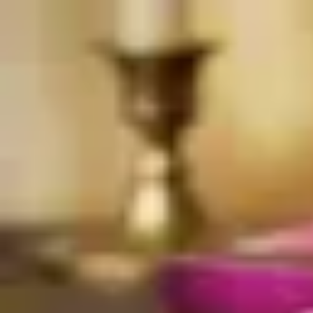
Produkte
Anmelden
Produkte
Anmelden
A
ع