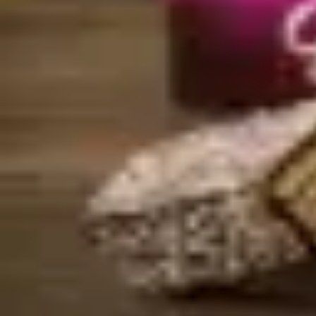
Sprache
العربية
Zurück zum Sortiment
* Produktbild KI-generiert — Aussehen kann leicht abweichen
Süßwaren & Gebäck
Al-Reef Gold Day Wafer - Koko
Artikel-Nr.
:
SUE-001
Knusprige Wafer umhüllt mit Schokolade und gefüllt mit Kokoscreme.
Einheit:
Box - 12 Karton
Variante