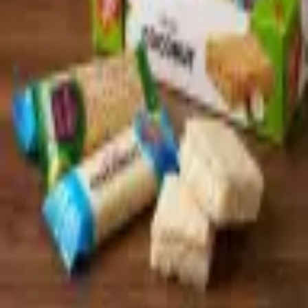
Sprache
العربية
Zurück zum Sortiment
* Produktbild KI-generiert — Aussehen kann leicht abweichen
Ausverkauft
Süßwaren & Gebäck
Alzahraa Alshamiyah Sesam &
Kokos Bars Mix
Artikel-Nr.
:
SUE-012
Gemischte Riegel aus Sesam, Kokos und Erdnüssen. 24 einzeln
verpackte Stücke.