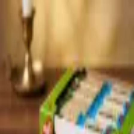
Produkte
Anmelden
Produkte
Anmelden
A
ع