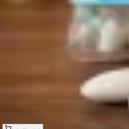
Sprache
العربية
Zurück zum Sortiment
* Produktbild KI-generiert — Aussehen kann leicht abweichen
Süßwaren & Gebäck
Al-Karawan Sugar Coated Almo
Artikel-Nr.
:
SUE-022
Bunt gezuckerte Mandeln in verschiedenen Farben. Perfekt für Feste 
Einheit:
12 Schale*400 G