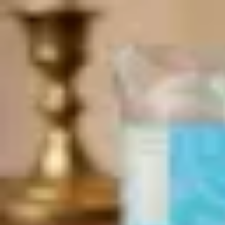
Produkte
Anmelden
Produkte
Anmelden
A
ع