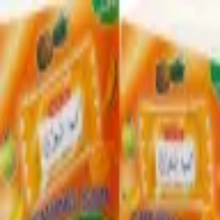
Produkte
Anmelden
Produkte
Anmelden
A
ع