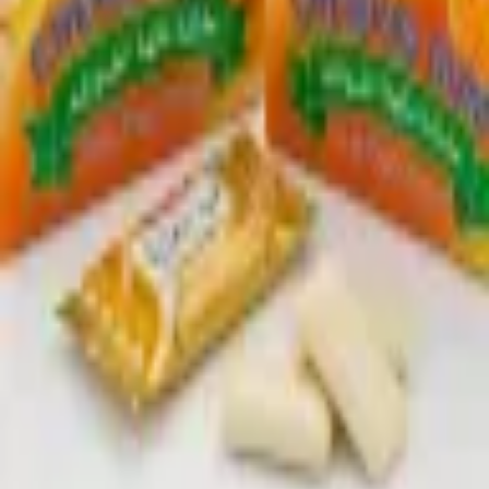
Sprache
العربية
Zurück zum Sortiment
* Produktbild KI-generiert — Aussehen kann leicht abweichen
Süßwaren & Gebäck
Mahmoud Sharawi Chewing
Gum - Tutti Frutti
Artikel-Nr.
:
SUE-031
Der Klassiker aus dem Nahen Osten. Kaugummi mit fruchtigem
Tutti-Frutti-Geschmack.
Einheit:
Box - 24 Karton