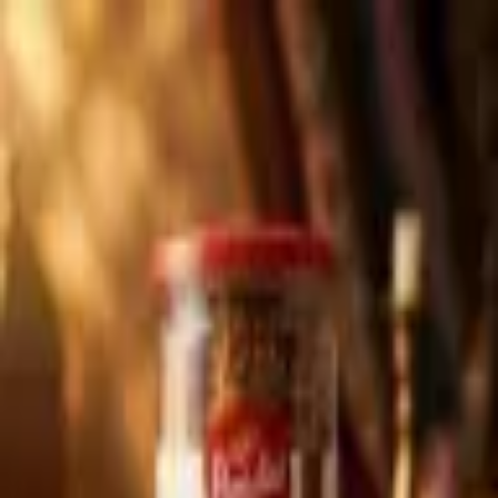
Produkte
Anmelden
Produkte
Anmelden
A
ع