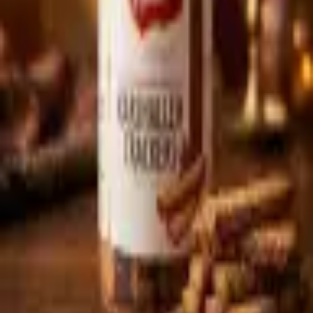
Sprache
العربية
Zurück zum Sortiment
* Produktbild KI-generiert — Aussehen kann leicht abweichen
Süßwaren & Gebäck
Paradise Karshalleh Crackers
270g
Artikel-Nr.
:
SUE-054
Traditionelle levantinische Karshalleh: kleine rechteckige, knusprige
Brotcracker mit Sesam und Anis. Ideal als Snack zum Tee, zu Käse
und Labneh oder zerbröselt über Salate. Im wiederverschließbaren
Glas, 270g.